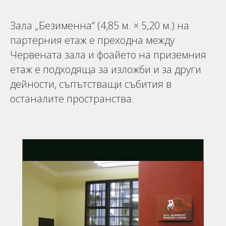
Зала „Безименна“ (4,85 м. × 5,20 м.) на
партерния етаж е преходна между
Червената зала и фоайето на приземния
етаж е подходяща за изложби и за други
дейности, съпътстващи събития в
останалите пространства.