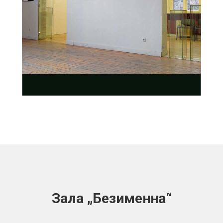
Зала
„
Безименна“